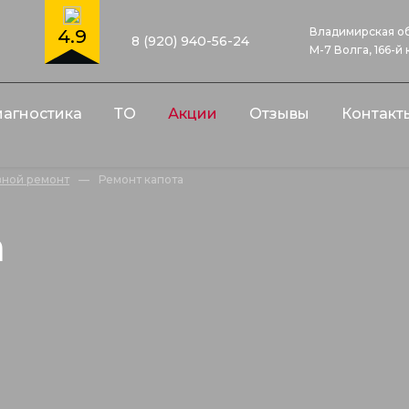
Владимирская об
4.9
8 (920) 940-56-24
М-7 Волга, 166-й
агностика
ТО
Акции
Отзывы
Контакт
вной ремонт
—
Ремонт капота
а