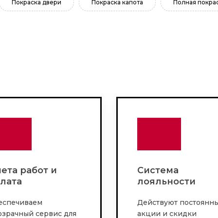
Покраска двери
Покраска капота
Полная покрас
ета работ и
Система
лата
лояльности
еспечиваем
Действуют постоянн
озрачный сервис для
акции и скидки