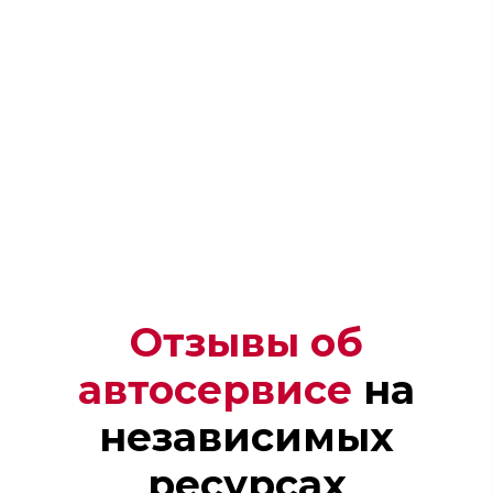
Отзывы об
автосервисе
на
Андрей
независимых
Механик
ресурсах