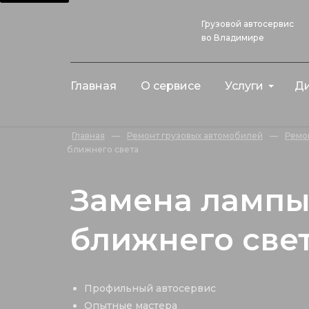
Грузовой автосервис
во Владимире
Главная
О сервисе
Услуги
Ди
Главная
—
Ремонт грузовых автомобилей
—
Ремо
ближнего света
Замена ламп
ближнего све
Профильный автосервис
Опытные мастера