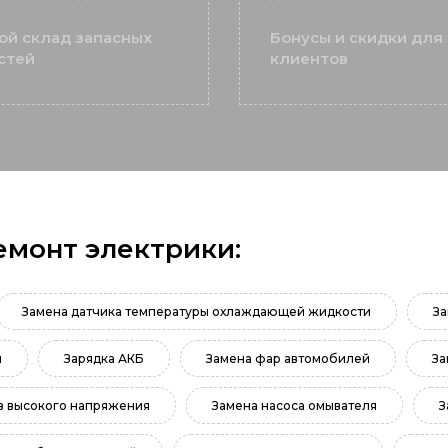
ой склад запасных
Бонусы и скидки для
стей
клиентов
емонт электрики:
Замена датчика температуры охлаждающей жидкости
За
и
Зарядка АКБ
Замена фар автомобилей
За
в высокого напряжения
Замена насоса омывателя
З