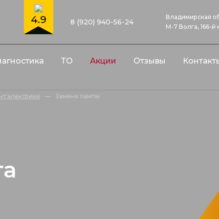
Владимирская об
4.9
8 (920) 940-56-24
М-7 Волга, 166-й
агностика
ТО
Акции
Отзывы
Контакт
нт электрики
—
Замена лампы
ы
та