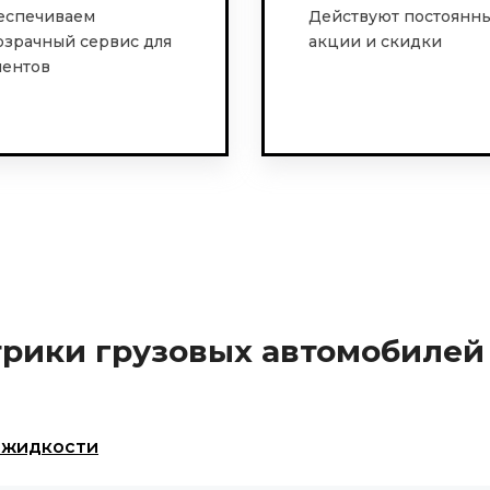
еспечиваем
Действуют постоянн
озрачный сервис для
акции и скидки
иентов
трики грузовых автомобилей
 жидкости