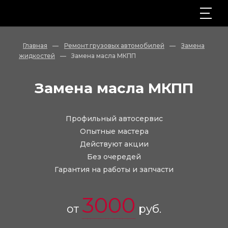
Главная
—
Ремонт грузовых автомобилей
—
Замена
жидкостей
—
Замена масла МКПП
Замена масла МКПП
Профильный автосервис
Опытные мастера
Действуют акции
Без очередей
Гарантия на работы и запчасти
3000
от
руб.