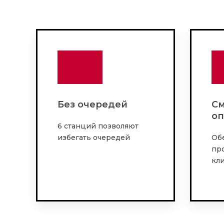
Без очередей
См
оп
6 станций позволяют
избегать очередей
Об
пр
кл