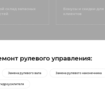
ой склад запасных
Бонусы и скидки для
стей
клиентов
емонт рулевого управления:
Замена рулевого вала
Замена рулевого наконечника
гидроусилителя