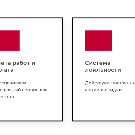
ета работ и
Система
лата
лояльности
еспечиваем
Действуют постоянн
озрачный сервис для
акции и скидки
иентов