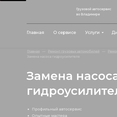
Грузовой автосервис
во Владимире
Главная
О сервисе
Услуги
Ди
Главная
—
Ремонт грузовых автомобилей
—
Ремо
Замена насоса гидроусилителя
Замена насос
гидроусилите
Профильный автосервис
Опытные мастера