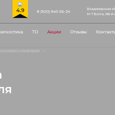
Владимирская об
4.9
8 (920) 940-56-24
М-7 Волга, 166-й
агностика
ТО
Акции
Отзывы
Контакт
нт рулевого управления
—
а
ля