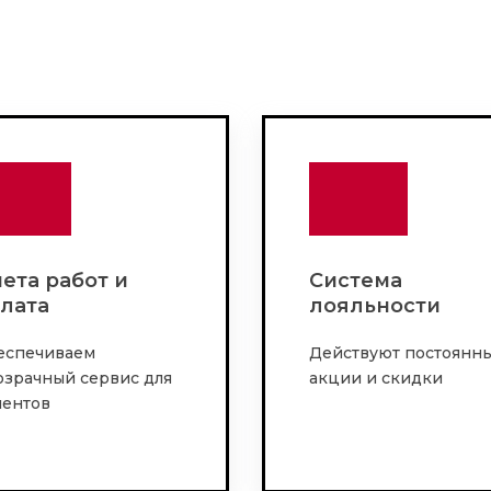
ета работ и
Система
лата
лояльности
еспечиваем
Действуют постоянн
озрачный сервис для
акции и скидки
иентов