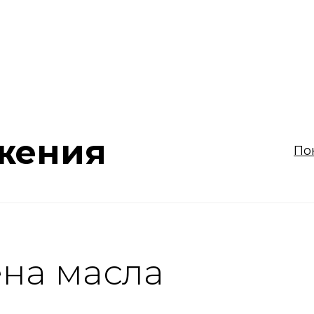
жения
По