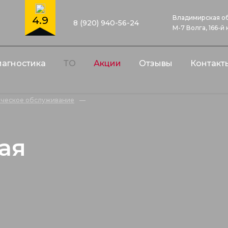
Владимирская об
4.9
8 (920) 940-56-24
М-7 Волга, 166-й
агностика
ТО
Акции
Отзывы
Контакт
ическое обслуживание
—
ая