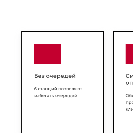
Без очередей
См
оп
6 станций позволяют
избегать очередей
Об
пр
кл